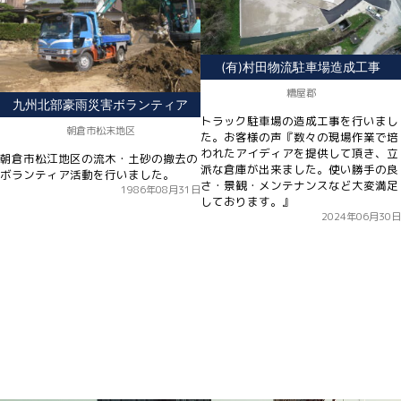
(有)村田物流駐車場造成工事
糟屋郡
九州北部豪雨災害ボランティア
トラック駐車場の造成工事を行いまし
朝倉市松末地区
た。お客様の声『数々の現場作業で培
われたアイディアを提供して頂き、立
朝倉市松江地区の流木・土砂の撤去の
派な倉庫が出来ました。使い勝手の良
ボランティア活動を行いました。
さ・景観・メンテナンスなど大変満足
1986年08月31日
しております。』
2024年06月30日